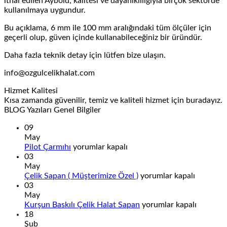
ithal edilen Aybold, kalitesi ve dayanıklılığıyla birçok sektörde
kullanılmaya uygundur.
Bu açıklama, 6 mm ile 100 mm aralığındaki tüm ölçüler için
geçerli olup, güven içinde kullanabileceğiniz bir üründür.
Daha fazla teknik detay için lütfen bize ulaşın.
info@ozgulcelikhalat.com
Hizmet Kalitesi
Kısa zamanda güvenilir, temiz ve kaliteli hizmet için buradayız.
BLOG Yazıları Genel Bilgiler
09
May
Pilot
Pilot Çarmıhı
yorumlar kapalı
Çarmıhı
03
için
May
Çelik
Çelik Sapan ( Müşterimize Özel )
yorumlar kapalı
Sapan
03
(
May
Müşterimize
Kurşun
Kurşun Baskılı Çelik Halat Sapan
yorumlar kapalı
Özel
Baskılı
18
)
Çelik
Şub