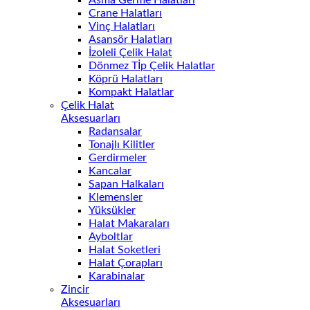
Crane Halatları
Vinç Halatları
Asansör Halatları
İzoleli Çelik Halat
Dönmez Tİp Çelik Halatlar
Köprü Halatları
Kompakt Halatlar
Çelik Halat
Aksesuarları
Radansalar
Tonajlı Kilitler
Gerdirmeler
Kancalar
Sapan Halkaları
Klemensler
Yüksükler
Halat Makaraları
Ayboltlar
Halat Soketleri
Halat Çorapları
Karabinalar
Zincir
Aksesuarları