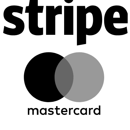
M
C
D