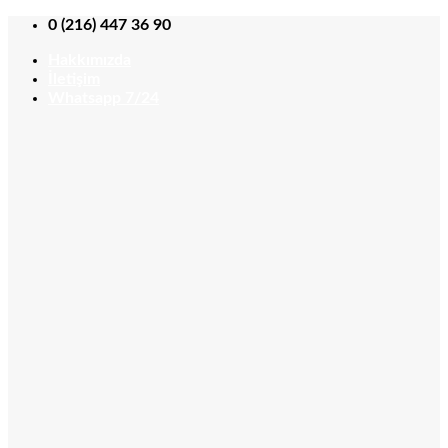
İçeriğe
0 (216) 447 36 90
atla
Hakkımızda
İletişim
Whatsapp 7/24