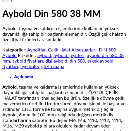
Aybold Din 580 38 MM
Aybold, taşıma ve kaldırma işlemlerinde kullanılan yüksek
dayanıklılığa sahip bir bağlantı elemanıdır. Özgül çelik halatın
özel ithal ürünleri arasındadır.
Kategoriler:
Ayboltlar
,
Çelik Halat Aksesuarları
,
DIN 580
Aybold
Etiketler:
aybold
,
aybold çeşitleri
,
aybold dın 580 38
mm
,
aybold fiyatları
,
dişi aybold
,
dın 580
,
erkek aybold
fiyatları
,
eye bolts
,
gözlü mapa
Açıklama
Aybold
, taşıma ve kaldırma işlemlerinde kullanılan yüksek
dayanıklılığa sahip bir bağlantı elemanıdır. ÖZGÜL ÇELİK
HALAT tarafından ithal edilen bu ürün, özellikle dövme çelik
malzemeden üretilir. Üretim süreci dövme işlemi ile başlar ve
ardından CNC torna ile tonajına uygun metrik diş açılır.
Aybold, 6 mm ile 100 mm aralığında değişen metrik diş
standartlarına sahiptir. Bu dişler M6, M8, M10, M12, M14,
M16, M20 aybold gibi ara ölçülere kadar devam eder.