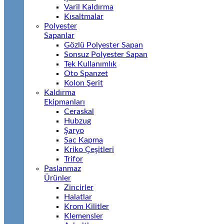
Varil Kaldırma
Kısaltmalar
Polyester
Sapanlar
Gözlü Polyester Sapan
Sonsuz Polyester Sapan
Tek Kullanımlık
Oto Spanzet
Kolon Şerit
Kaldırma
Ekipmanları
Ceraskal
Hubzug
Şaryo
Sac Kapma
Kriko Çeşitleri
Trifor
Paslanmaz
Ürünler
Zincirler
Halatlar
Krom Kilitler
Klemensler