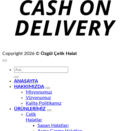
Copyright 2026 ©
Özgül Çelik Halat
Ara:
ANASAYFA
HAKKIMIZDA
Misyonumuz
Vizyonumuz
Kalite Politikamız
ÜRÜNLERİMİZ
Çelik
Halatlar
Sapan Halatları
Asma Germe Halatları